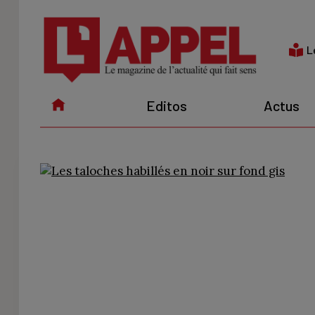
Aller
au
contenu
L
Editos
Actus