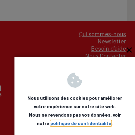
Qui sommes-nous
Newsletter
Besoin d’aide
Nous Contacter
Mentions légales
Déclaration d’accessibilité
Face
Lin
Nous utilisons des cookies pour améliorer
votre expérience sur notre site web.
Nous ne revendons pas vos données, voir
notre
politique de confidentialité
.