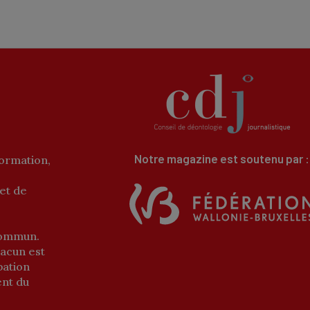
Notre magazine est soutenu par :
formation,
 et de
 commun.
hacun est
ipation
ent du