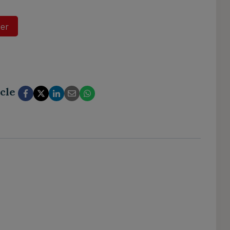
ier
cle