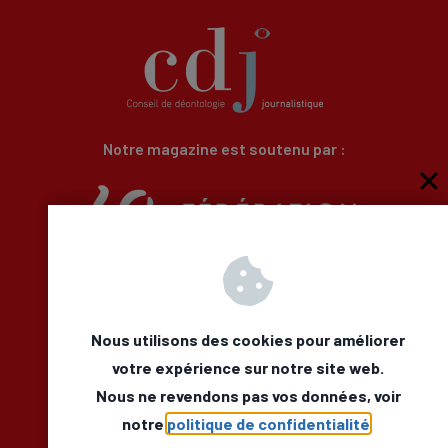
Notre magazine est soutenu par :
Qui sommes-nous
Newsletter
Besoin d’aide
Nous utilisons des cookies pour améliorer
Nous Contacter
votre expérience sur notre site web.
Mentions légales
Nous ne revendons pas vos données, voir
Déclaration d’accessibilité
Facebook
LinkedIn
notre
politique de confidentialité
.