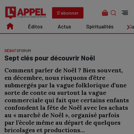
Aller
au
S’abonner
contenu
Éditos
Actus
Spiritualités
Cu
Édito
Actus
Spiritualités
Culture
DÉBATS
FORUM
Sept clés pour découvrir Noël
Comment parler de Noël ? Bien souvent,
en décembre, nous risquons d’être
submergés par la vague folklorique d’une
sorte de conte ou surtout la vague
commerciale qui fait que certains enfants
confondent la fête de Noël avec les achats
au « marché de Noël », organisé parfois
par l’école même au départ de quelques
bricolages et productions…