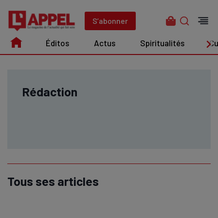
Aller
au
S’abonner
contenu
Éditos
Actus
Spiritualités
Cu
Édito
Actus
Spiritualités
Culture
Rédaction
Tous ses articles