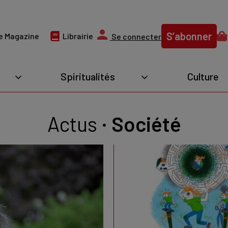
S’abonner
e Magazine
Librairie
Se connecter
Spiritualités
Culture
Actus
Société
•
Société