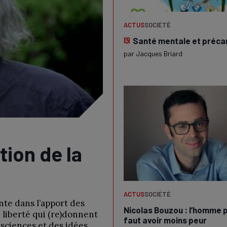
ACTUS
SOCIÉTÉ
Santé mentale et préca
par
Jacques Briard
tion de la
ACTUS
SOCIÉTÉ
nte dans l’apport des
Nicolas Bouzou : l’homme po
 liberté qui (re)donnent
faut avoir moins peur
s sciences et des idées