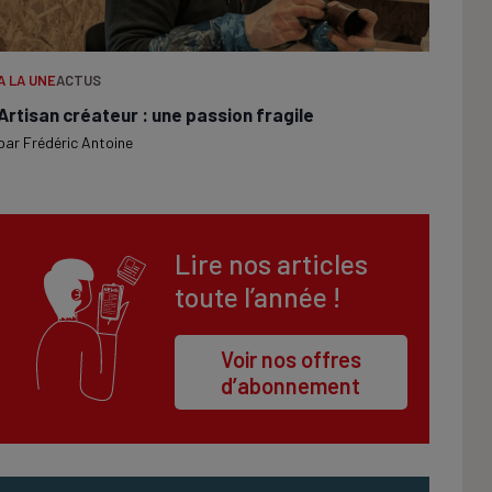
A LA UNE
ACTUS
Artisan créateur : une passion fragile
par
Frédéric Antoine
Lire nos articles
toute l’année !
Voir nos offres
d’abonnement