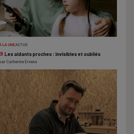
A LA UNE
ACTUS
Les aidants proches : invisibles et oubliés
par
Catherine Ernens