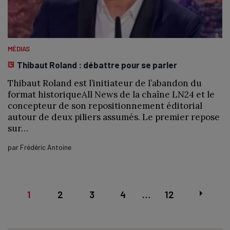
MÉDIAS
Thibaut Roland : débattre pour se parler
Thibaut Roland est l’initiateur de l’abandon du
format historiqueAll News de la chaîne LN24 et le
concepteur de son repositionnement éditorial
autour de deux piliers assumés. Le premier repose
sur…
par
Frédéric Antoine
Posts
1
2
3
4
…
12
navigation