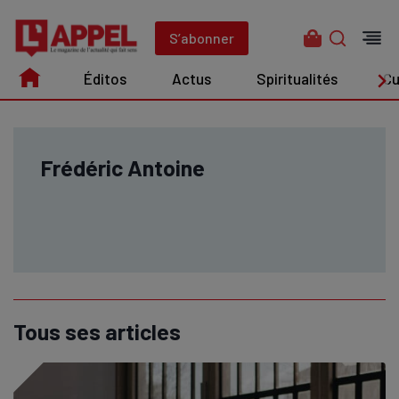
Aller
au
S’abonner
contenu
Éditos
Actus
Spiritualités
Cu
Édito
Actus
Spiritualités
Culture
Frédéric Antoine
Tous ses articles