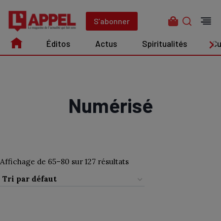
Aller
au
S’abonner
contenu
Éditos
Actus
Spiritualités
Cu
Édito
Actus
Spiritualités
Culture
Numérisé
Affichage de 65–80 sur 127 résultats