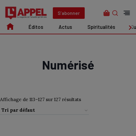
Aller
au
S’abonner
contenu
Éditos
Actus
Spiritualités
Cu
Édito
Actus
Spiritualités
Culture
Numérisé
Affichage de 113–127 sur 127 résultats