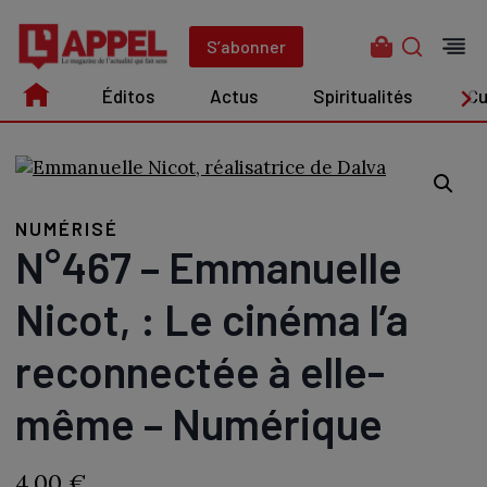
Aller
au
S’abonner
contenu
Éditos
Actus
Spiritualités
Cu
Édito
Actus
Spiritualités
Culture
NUMÉRISÉ
N°467 – Emmanuelle
Nicot, : Le cinéma l’a
reconnectée à elle-
même – Numérique
4,00
€