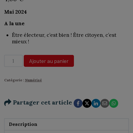
Mai 2024
A la une
Être électeur, c’est bien ! Être citoyen, c’est
mieux !
quantité
Ajouter au panier
de
N°467
-
Catégorie :
Numérisé
Emmanuelle
Nicot,
:
Partager cet article
Le
cinéma
l’a
reconnectée
Description
à