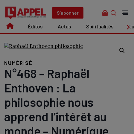
Aller
au
S’abonner
contenu
Éditos
Actus
Spiritualités
Cu
Édito
Actus
Spiritualités
Culture
NUMÉRISÉ
N°468 – Raphaël
Enthoven : La
philosophie nous
apprend l’intérêt au
monde – Numérique