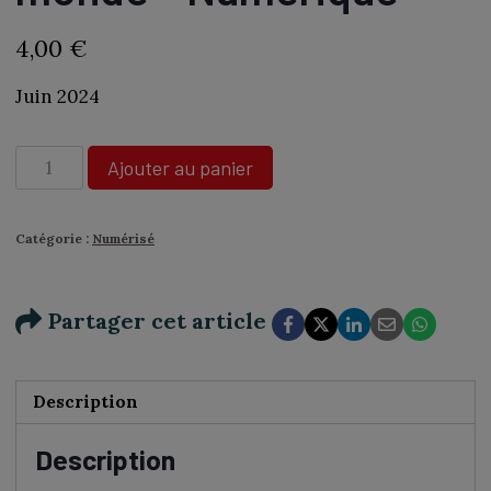
4,00
€
Juin 2024
quantité
Ajouter au panier
de
N°468
-
Catégorie :
Numérisé
Raphaël
Enthoven
:
Partager cet article
La
philosophie
nous
apprend
Description
l'intérêt
au
Description
monde