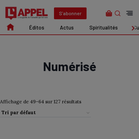
Aller
au
S’abonner
contenu
Éditos
Actus
Spiritualités
Cu
Édito
Actus
Spiritualités
Culture
Numérisé
Affichage de 49–64 sur 127 résultats