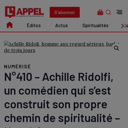
Aller
au
S’abonner
contenu
Éditos
Actus
Spiritualités
Cu
Édito
Actus
Spiritualités
Culture
NUMÉRISÉ
N°410 – Achille Ridolfi,
un comédien qui s’est
construit son propre
chemin de spiritualité –