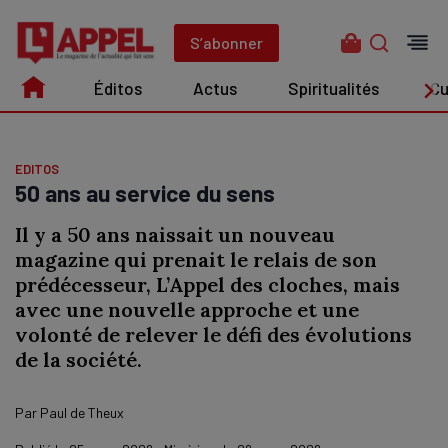
Aller
au
S’abonner
contenu
Éditos
Actus
Spiritualités
Cu
Édito
Actus
Spiritualités
Culture
EDITOS
50 ans au service du sens
Il y a 50 ans naissait un nouveau
magazine qui prenait le relais de son
prédécesseur, L’Appel des cloches, mais
avec une nouvelle approche et une
volonté de relever le défi des évolutions
de la société.
Par
Paul de Theux