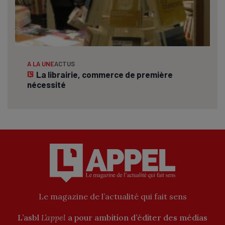
A LA UNE
ACTUS
La librairie, commerce de première
nécessité
Le magazine de l’actualité qui fait sens
L’asbl
L’appel
a pour ambition d’éditer des médias