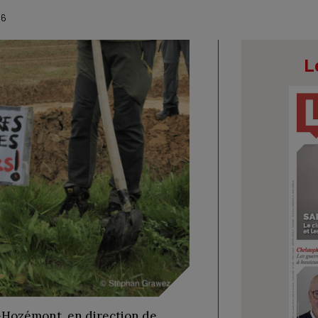
26
L
n-Hozémont, en direction de