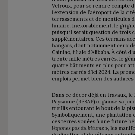
Velroux, pour se rendre compte de
l’extension de l’aéroport de la ci
terrassements et de monticules d
lunaire. Inexorablement, le grign
puisqu’il serait question de trois
supplémentaires. Ces terrains ac
hangars, dont notamment ceux de 
Cainiao, filiale d’Alibaba. À côté 
trente mille mètres carrés, le géa
quatre bâtiments en plus pour att
mètres carrés d’ici 2024. La prom
emplois permet bien des audaces 
Dans ce décor déjà en travaux, le 
Paysanne (RéSAP) organise sa jour
treillis entourant le bout de la pis
Symboliquement, une plantation 
ces terres vouées à une future bé
légumes pas du bitume
», les manif
grelinettes et de râteaux entenda