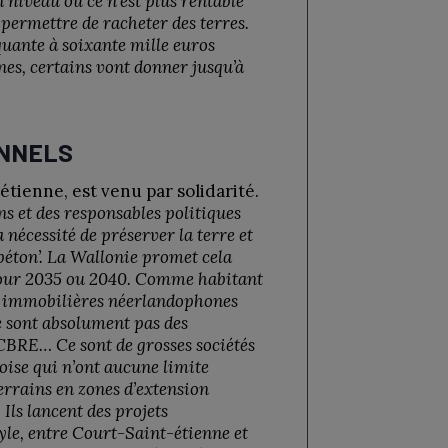
niveau où ce n’est plus rentable
ermettre de racheter des terres.
quante à soixante mille euros
nes, certains vont donner jusqu’à
ONNELS
étienne, est venu par solidarité.
ens et des responsables politiques
 nécessité de préserver la terre et
 béton’. La Wallonie promet cela
 pour 2035 ou 2040. Comme habitant
es immobilières néerlandophones
e sont absolument pas des
 CBRE… Ce sont de grosses sociétés
oise qui n’ont aucune limite
terrains en zones d’extension
 Ils lancent des projets
yle, entre Court-Saint-étienne et