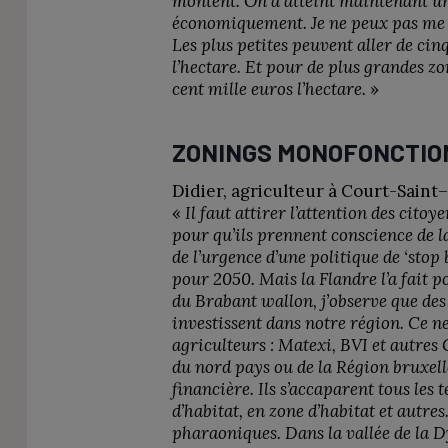
montent. On a atteint maintenant un 
économiquement. Je ne peux pas me p
Les plus petites peuvent aller de cin
l’hectare. Et pour de plus grandes zo
cent mille euros l’hectare.
»
ZONINGS MONOFONCTI
Didier, agriculteur à Court-Saint–
«
Il faut attirer l’attention des citoy
pour qu’ils prennent conscience de la
de l’urgence d’une politique de ‘stop
pour 2050. Mais la Flandre l’a fait
du Brabant wallon, j’observe que d
investissent dans notre région. Ce n
agriculteurs : Matexi, BVI et autres
du nord pays ou de la Région bruxell
financière. Ils s’accaparent tous les 
d’habitat, en zone d’habitat et autres.
pharaoniques. Dans la vallée de la D