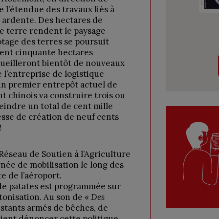
 l’étendue des travaux liés à
té ardente. Des hectares de
e terre rendent le paysage
otage des terres se poursuit
 cent cinquante hectares
cueilleront bientôt de nouveaux
l’entreprise de logistique
d’un premier entrepôt actuel de
nt chinois va construire trois ou
eindre un total de cent mille
esse de création de neuf cents
!
Réseau de Soutien à l’Agriculture
née de mobilisation le long des
te de l’aéroport.
de patates est programmée sur
tonisation. Au son de «
Des
estants armés de bêches, de
ient dénoncer cette politique