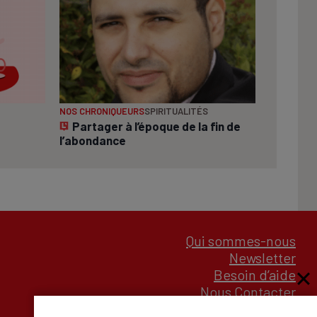
NOS CHRONIQUEURS
SPIRITUALITÉS
Partager à l’époque de la fin de
l’abondance
Qui sommes-nous
Newsletter
Besoin d’aide
Nous Contacter
Mentions légales