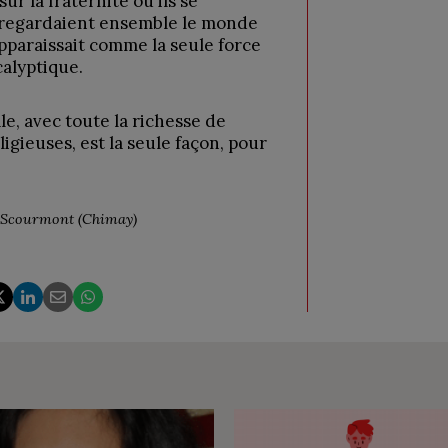
ur la fraternité où ils se
 regardaient ensemble le monde
apparaissait comme la seule force
calyptique.
ale, avec toute la richesse de
ligieuses, est la seule façon, pour
e Scourmont (Chimay)