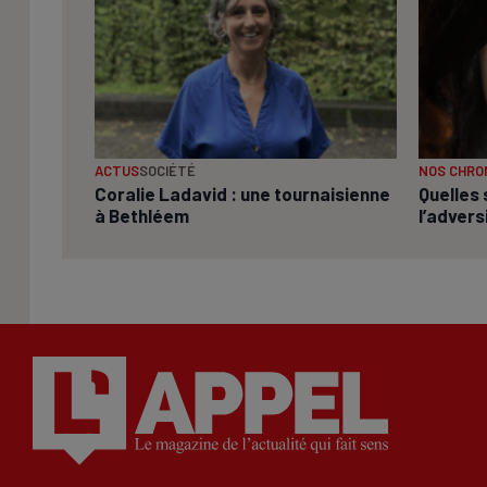
ACTUS
SOCIÉTÉ
NOS CHRO
Coralie Ladavid : une tournaisienne
Quelles 
à Bethléem
l’advers