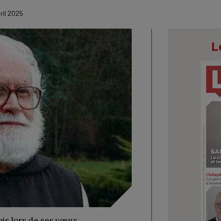
vril 2025
L
is lors de ses vœux