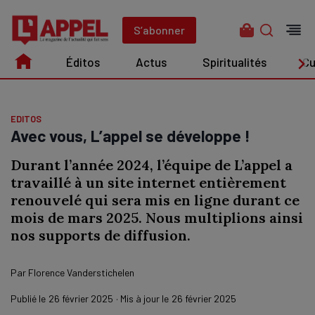
Aller
au
S’abonner
contenu
Éditos
Actus
Spiritualités
Cu
Édito
Actus
Spiritualités
Culture
EDITOS
Avec vous, L’appel se développe !
Durant l’année 2024, l’équipe de L’appel a
travaillé à un site internet entièrement
renouvelé qui sera mis en ligne durant ce
mois de mars 2025. Nous multiplions ainsi
nos supports de diffusion.
Par
Florence Vanderstichelen
Publié le
26 février 2025
· Mis à jour le
26 février 2025