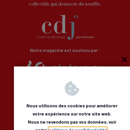
collectifs qui donnent du souffle.
Notre magazine est soutenu par :
Qui sommes-nous
Newsletter
Besoin d’aide
Nous utilisons des cookies pour améliorer
Nous Contacter
votre expérience sur notre site web.
Mentions légales
Nous ne revendons pas vos données, voir
Déclaration d’accessibilité
notre
politique de confidentialité
.