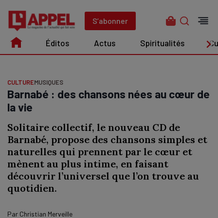
Aller
au
S’abonner
contenu
Éditos
Actus
Spiritualités
Cu
Édito
Actus
Spiritualités
Culture
CULTURE
MUSIQUES
Barnabé : des chansons nées au cœur de
la vie
Solitaire collectif, le nouveau CD de
Barnabé, propose des chansons simples et
naturelles qui prennent par le cœur et
mènent au plus intime, en faisant
découvrir l’universel que l’on trouve au
quotidien.
Par
Christian Merveille