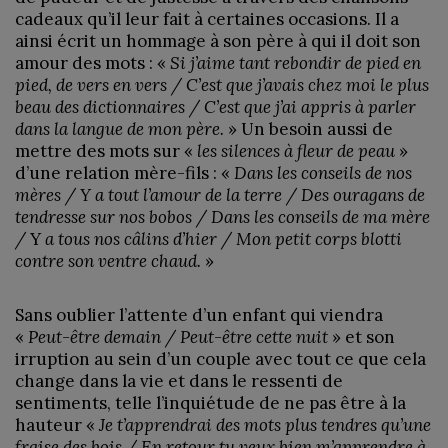
cadeaux qu’il leur fait à certaines occasions. Il a
ainsi écrit un hommage à son père à qui il doit son
amour des mots : «
Si j’aime tant rebondir de pied en
pied, de vers en vers / C’est que j’avais chez moi le plus
beau des dictionnaires / C’est que j’ai appris à parler
dans la langue de mon père.
» Un besoin aussi de
mettre des mots sur «
les silences à fleur de peau
»
d’une relation mère-fils : «
Dans les conseils de nos
mères / Y a tout l’amour de la terre / Des ouragans de
tendresse sur nos bobos / Dans les conseils de ma mère
/
Y
a tous nos câlins d’hier / Mon petit corps blotti
contre son ventre chaud.
»
Sans oublier l’attente d’un enfant qui viendra
«
Peut-être demain / Peut-être cette nuit
» et son
irruption au sein d’un couple avec tout ce que cela
change dans la vie et dans le ressenti de
sentiments, telle l’inquiétude de ne pas être à la
hauteur «
Je t’apprendrai des mots plus tendres qu’une
fraise des bois / En retour tu veux bien m’apprendre à