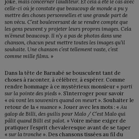
joke,
mais concerner l’auditeur. Et cela a été le cas avec
celle-ci où je constate que beaucoup de monde a pu y
mettre des choses personnelles et une grande part de
son vécu. C’est bouleversant de se rendre compte que
les gens peuvent y projeter leurs propres images. Cela
m’émeut beaucoup. Il n’y a pas de photos dans une
chanson, chacun peut mettre toutes les images qu’il
souhaite. Une chanson c’est tellement vaste, c’est
comme mille films.
»
Dans la tête de Barnabé se bousculent tant de
choses à raconter, à célébrer, à espérer. Comme
rendre hommage à ce mystérieux monsieur «
parti
sur la pointe des pieds
». S’interroger pour savoir
«
où vont les souvenirs quand on meurt
». Souhaiter le
retour de la «
nuance
». Jouer avec les mots : «
Au
galop de Billi, des guilis pour Malo / C’est Malo qui
pâlit quand Billi est palot.
» Voire même exiger de
pratiquer l’esprit chevaleresque avant de se taper
«
sur la tronche
». Des chansons tissées au fil du