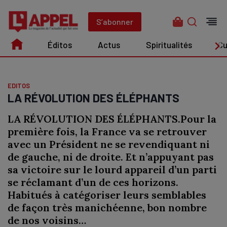
Aller
au
S’abonner
contenu
Éditos
Actus
Spiritualités
Cu
Édito
Actus
Spiritualités
Culture
EDITOS
LA RÉVOLUTION DES ÉLÉPHANTS
LA RÉVOLUTION DES ÉLÉPHANTS.Pour la
première fois, la France va se retrouver
avec un Président ne se revendiquant ni
de gauche, ni de droite. Et n’appuyant pas
sa victoire sur le lourd appareil d’un parti
se réclamant d’un de ces horizons.
Habitués à catégoriser leurs semblables
de façon très manichéenne, bon nombre
de nos voisins…