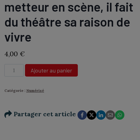
metteur en scène, il fait
du théâtre sa raison de
vivre
4,00
€
quantité
Ajouter au panier
de
N°
483
Catégorie :
Numérisé
-
Daniel
Hanssens
Partager cet article
:
acteur
et
metteur