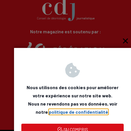
Notre magazine est soutenu par :
Qui sommes-nous
Newsletter
Besoin d’aide
Nous utilisons des cookies pour améliorer
Nous Contacter
votre expérience sur notre site web.
Mentions légales
Nous ne revendons pas vos données, voir
Déclaration d’accessibilité
Facebook
LinkedIn
notre
politique de confidentialité
.
J’AI COMPRIS