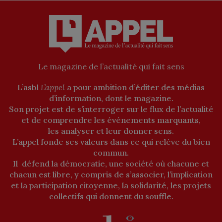
en
scène,
il
fait
du
théâtre
Le magazine de l’actualité qui fait sens
sa
raison
L’asbl
L’appel
a pour ambition d’éditer des médias
de
d’information, dont le magazine.
vivre
Son projet est de s’interroger sur le flux de l’actualité
et de comprendre les événements marquants,
les analyser et leur donner sens.
L’appel fonde ses valeurs dans ce qui relève du bien
commun.
Il défend la démocratie, une société où chacune et
chacun est libre, y compris de s’associer, l’implication
et la participation citoyenne, la solidarité, les projets
collectifs qui donnent du souffle.