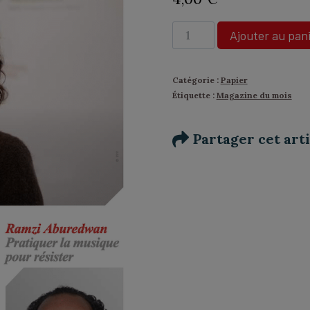
quantité
Ajouter au pan
de
N°
488
Catégorie :
Papier
-
Étiquette :
Magazine du mois
Salomé
Dewaels,
le
Partager cet arti
cinéma
à
fleur
de
peau
et
les
pieds
sur
terre