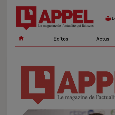
Aller
au
contenu
L
Editos
Actus