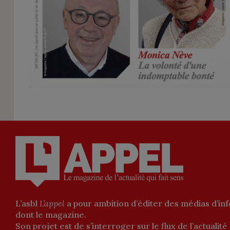
L’asbl
L’appel
a pour ambition d’éditer des médias d’in
dont le magazine.
Son projet est de s’interroger sur le flux de l’actualité