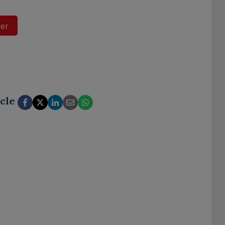
ier
cle