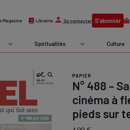
S’abonner
e Magazine
Librairie
Se connecter
Spiritualités
Culture
PAPIER
N° 488 – Sa
cinéma à fl
pieds sur t
4,00
€