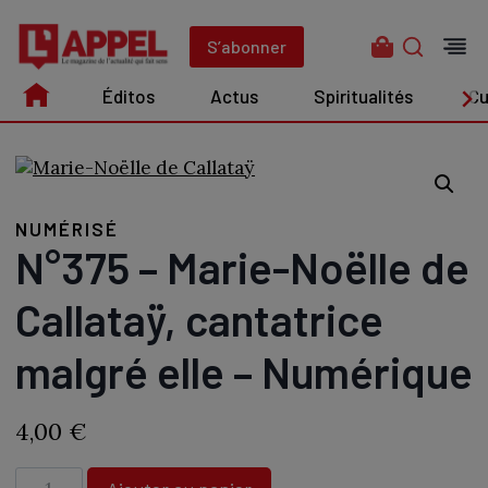
Aller
au
S’abonner
contenu
Éditos
Actus
Spiritualités
Cu
Édito
Actus
Spiritualités
Culture
NUMÉRISÉ
N°375 – Marie-Noëlle de
Callataÿ, cantatrice
malgré elle – Numérique
4,00
€
quantité