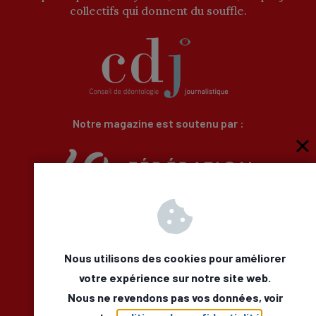
collectifs qui donnent du souffle.
Notre magazine est soutenu par :
Qui sommes-nous
Newsletter
Besoin d’aide
Nous utilisons des cookies pour améliorer
Nous Contacter
votre expérience sur notre site web.
Mentions légales
Nous ne revendons pas vos données, voir
Déclaration d’accessibilité