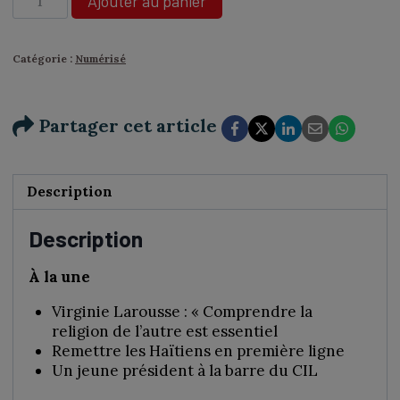
Ajouter au panier
de
N°375
-
Catégorie :
Numérisé
Marie-
Noëlle
de
Partager cet article
Callataÿ,
cantatrice
malgré
elle
Description
-
Numérique
Description
À la une
Virginie Larousse : « Comprendre la
religion de l’autre est essentiel
Remettre les Haïtiens en première ligne
Un jeune président à la barre du CIL