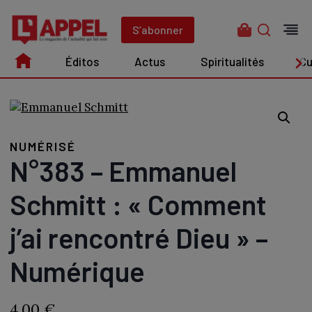
Aller
au
S’abonner
contenu
Éditos
Actus
Spiritualités
Cu
Édito
Actus
Spiritualités
Culture
NUMÉRISÉ
N°383 – Emmanuel
Schmitt : « Comment
j’ai rencontré Dieu » –
Numérique
4,00
€