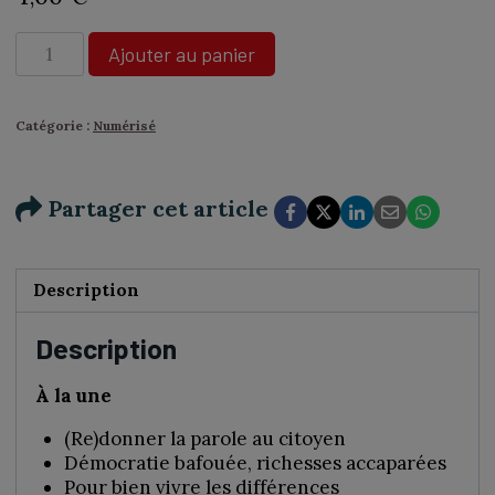
quantité
Ajouter au panier
de
N°383
-
Catégorie :
Numérisé
Emmanuel
Schmitt
:
Partager cet article
«
Comment
j’ai
rencontré
Description
Dieu
»
Description
-
Numérique
À la une
(Re)donner la parole au citoyen
Démocratie bafouée, richesses accaparées
Pour bien vivre les différences