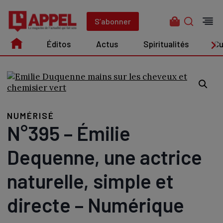
Aller
au
S’abonner
contenu
Éditos
Actus
Spiritualités
Cu
Édito
Actus
Spiritualités
Culture
NUMÉRISÉ
N°395 – Émilie
Dequenne, une actrice
naturelle, simple et
directe – Numérique