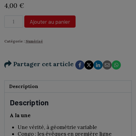
4,00
€
quantité
Ajouter au panier
de
N°395
-
Catégorie :
Numérisé
Émilie
Dequenne,
une
Partager cet article
actrice
naturelle,
simple
et
Description
directe
-
Description
Numérique
A la une
Une vérité, à géométrie variable
Congo : les évêques en première ligne