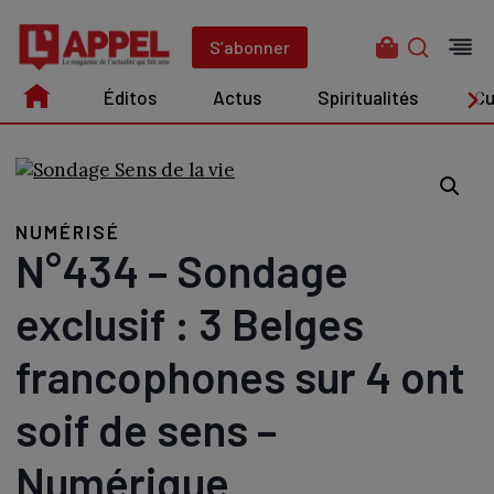
Aller
au
S’abonner
contenu
Éditos
Actus
Spiritualités
Cu
Édito
Actus
Spiritualités
Culture
NUMÉRISÉ
N°434 – Sondage
exclusif : 3 Belges
francophones sur 4 ont
soif de sens –
Numérique