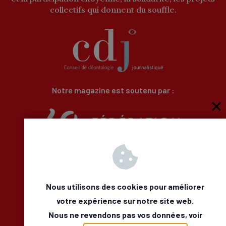
collectifs qui donnent du souffle.
Notre magazine est soutenu par :
Qui sommes-nous
Newsletter
Besoin d’aide
Nous utilisons des cookies pour améliorer
Nous Contacter
votre expérience sur notre site web.
Mentions légales
Nous ne revendons pas vos données, voir
Déclaration d’accessibilité