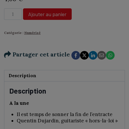
quantité
Ajouter au panier
de
N°436
-
Catégorie :
Numérisé
Charlie
Dupont
:
Partager cet article
«
Le
theâtre
a
Description
une
dimension
Description
spirituelle
»
A la une
-
Numérique
Il est temps de sonner la fin de l’entracte
Quentin Dujardin, guitariste « hors-la-loi »