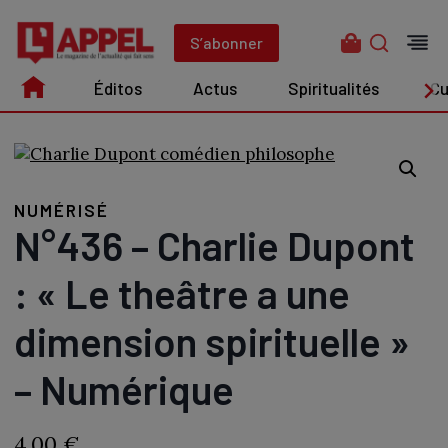
Aller
au
S’abonner
contenu
Éditos
Actus
Spiritualités
Cu
Édito
Actus
Spiritualités
Culture
NUMÉRISÉ
N°436 – Charlie Dupont
: « Le theâtre a une
dimension spirituelle »
– Numérique
4,00
€