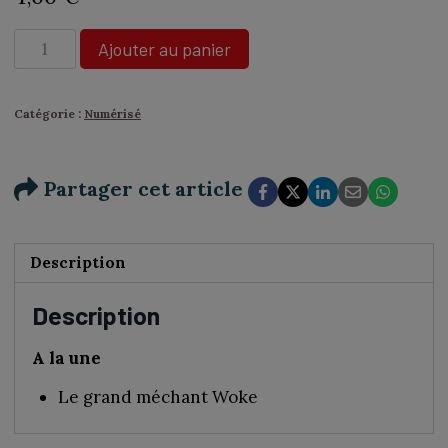
quantité
Ajouter au panier
de
N°452
-
Catégorie :
Numérisé
Veronika
Mabardi,
un
Partager cet article
hommage
poignant
à
son
Description
frère
décédé
Description
-
Numérique
A la une
Le grand méchant Woke