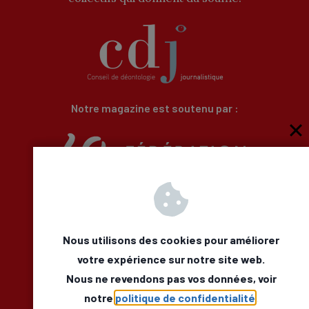
Notre magazine est soutenu par :
Qui sommes-nous
Newsletter
Besoin d’aide
Nous utilisons des cookies pour améliorer
Nous Contacter
votre expérience sur notre site web.
Mentions légales
Nous ne revendons pas vos données, voir
Déclaration d’accessibilité
Facebook
LinkedIn
notre
politique de confidentialité
.