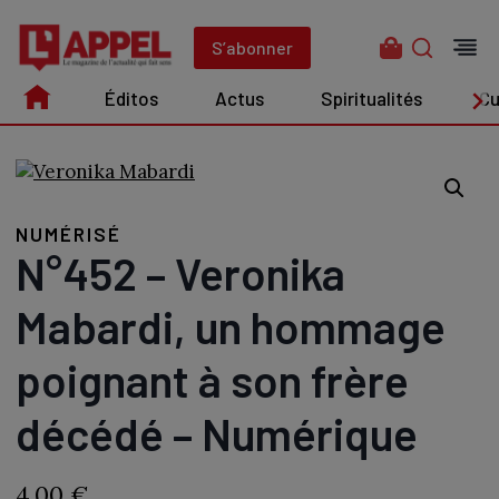
Aller
au
S’abonner
contenu
Éditos
Actus
Spiritualités
Cu
Édito
Actus
Spiritualités
Culture
NUMÉRISÉ
N°452 – Veronika
Mabardi, un hommage
poignant à son frère
décédé – Numérique
4,00
€