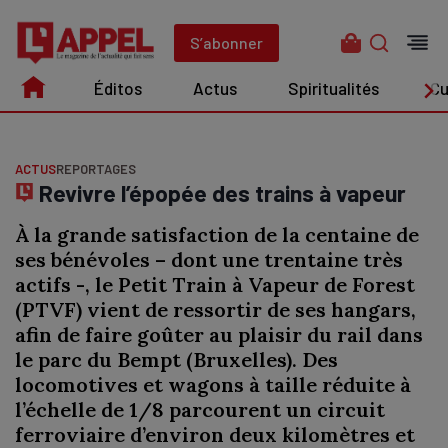
Aller
au
S’abonner
contenu
Éditos
Actus
Spiritualités
Cu
Édito
Actus
Spiritualités
Culture
ACTUS
REPORTAGES
Revivre l’épopée des trains à vapeur
À la grande satisfaction de la centaine de
ses bénévoles – dont une trentaine très
actifs -, le Petit Train à Vapeur de Forest
(PTVF) vient de ressortir de ses hangars,
afin de faire goûter au plaisir du rail dans
le parc du Bempt (Bruxelles). Des
locomotives et wagons à taille réduite à
l’échelle de 1/8 parcourent un circuit
ferroviaire d’environ deux kilomètres et