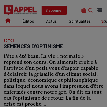
Aller
au
S’abonner
contenu
Éditos
Actus
Spiritualités
Cu
Édito
Actus
Spiritualités
Culture
EDITOS
SEMENCES D’OPTIMISME
L’été a été beau. La vie « normale »
reprend son cours. On aimerait croire à
l’arrivée d’un petit vent d’espoir capable
d’éclaircir la grisaille d’un climat social,
politique, économique et philosophique
dans lequel nous avons l’impression d’être
enfermés contre notre gré. On dit en tout
cas l’optimisme de retour. La fin de la
crise est proche,…