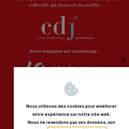
collectifs qui donnent du souffle.
Notre magazine est soutenu par :
Qui sommes-nous
Newsletter
Besoin d’aide
Nous utilisons des cookies pour améliorer
Nous Contacter
votre expérience sur notre site web.
Mentions légales
Nous ne revendons pas vos données, voir
Déclaration d’accessibilité