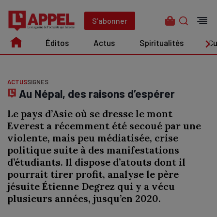
Aller
au
S’abonner
contenu
Éditos
Actus
Spiritualités
Cu
Édito
Actus
Spiritualités
Culture
ACTUS
SIGNES
Au Népal, des raisons d’espérer
Le pays d’Asie où se dresse le mont
Everest a récemment été secoué par une
violente, mais peu médiatisée, crise
politique suite à des manifestations
d’étudiants. Il dispose d’atouts dont il
pourrait tirer profit, analyse le père
jésuite Étienne Degrez qui y a vécu
plusieurs années, jusqu’en 2020.