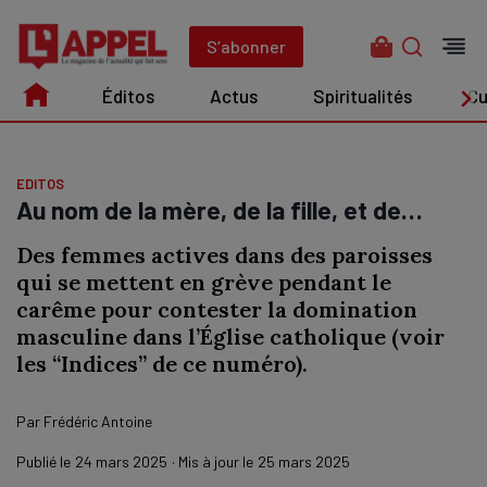
Aller
au
S’abonner
contenu
Éditos
Actus
Spiritualités
Cu
Édito
Actus
Spiritualités
Culture
EDITOS
Au nom de la mère, de la fille, et de…
Des femmes actives dans des paroisses
qui se mettent en grève pendant le
carême pour contester la domination
masculine dans l’Église catholique (voir
les “Indices” de ce numéro).
Par
Frédéric Antoine
Publié le
24 mars 2025
· Mis à jour le
25 mars 2025