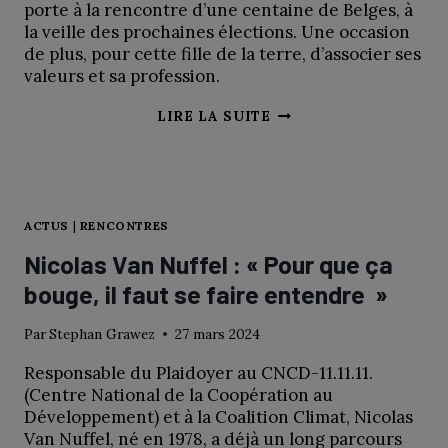
porte à la rencontre d’une centaine de Belges, à
la veille des prochaines élections. Une occasion
de plus, pour cette fille de la terre, d’associer ses
valeurs et sa profession.
BÉATRICE
LIRE LA SUITE
DELVAUX
:
«
DONNER
ME
ACTUS
|
RENCONTRES
REND
Nicolas Van Nuffel : « Pour que ça
HEUREUSE
bouge, il faut se faire entendre »
»
Par
Stephan Grawez
27 mars 2024
Responsable du Plaidoyer au CNCD-11.11.11.
(Centre National de la Coopération au
Développement) et à la Coalition Climat, Nicolas
Van Nuffel, né en 1978, a déjà un long parcours