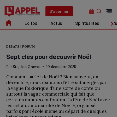
Aller
au
S’abonner
contenu
Éditos
Actus
Spiritualités
Cu
Édito
Actus
Spiritualités
Culture
DÉBATS
|
FORUM
Sept clés pour découvrir Noël
Par
Stephan Grawez
20 décembre 2025
Comment parler de Noël ? Bien souvent, en
décembre, nous risquons d’être submergés par
la vague folklorique d’une sorte de conte ou
surtout la vague commerciale qui fait que
certains enfants confondent la fête de Noël avec
les achats au « marché de Noël », organisé
parfois par l’école même au départ de quelques