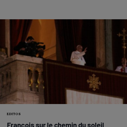
À
VOTRE
ÉDITO
« WALLONIE,
TERRE
POUR
MISSIONNAIRES
? »
EDITOS
François sur le chemin du soleil