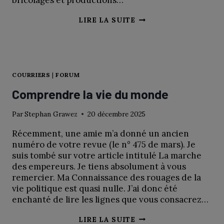
bricolages et productions…
SEPT
LIRE LA SUITE
CLÉS
POUR
DÉCOUVRIR
NOËL
COURRIERS
|
FORUM
Comprendre la vie du monde
Par
Stephan Grawez
20 décembre 2025
Récemment, une amie m’a donné un ancien
numéro de votre revue (le n° 475 de mars). Je
suis tombé sur votre article intitulé La marche
des empereurs. Je tiens absolument à vous
remercier. Ma Connaissance des rouages de la
vie politique est quasi nulle. J’ai donc été
enchanté de lire les lignes que vous consacrez…
COMPRENDRE
LIRE LA SUITE