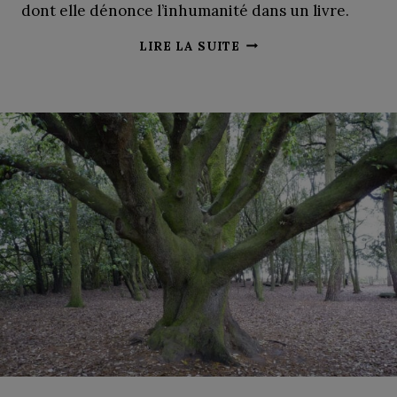
dont elle dénonce l’inhumanité dans un livre.
NARGES
LIRE LA SUITE
MOHAMMADI
:
«
JE
CONTINUERAI
À
ME
BATTRE
»