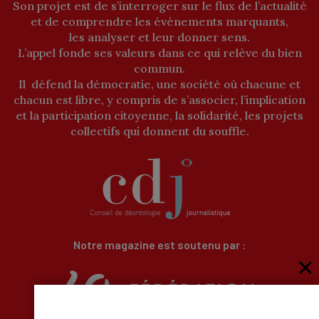
Son projet est de s’interroger sur le flux de l’actualité
et de comprendre les événements marquants,
les analyser et leur donner sens.
L’appel fonde ses valeurs dans ce qui relève du bien
commun.
Il défend la démocratie, une société où chacune et
chacun est libre, y compris de s’associer, l’implication
et la participation citoyenne, la solidarité, les projets
collectifs qui donnent du souffle.
Notre magazine est soutenu par :