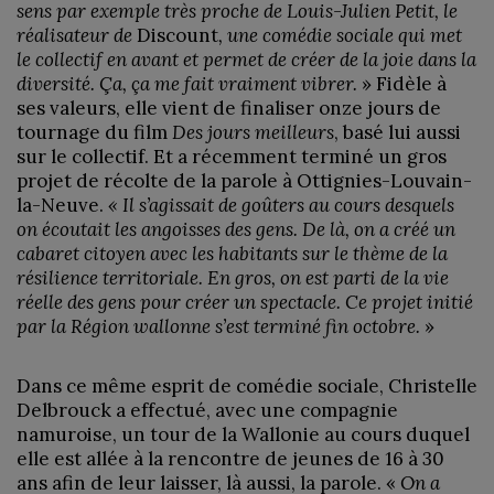
sens par exemple très proche de Louis-Julien Petit, le
réalisateur de
Discount
, une comédie sociale qui met
le collectif en avant et permet de créer de la joie dans la
diversité. Ça, ça me fait vraiment vibrer.
» Fidèle à
ses valeurs, elle vient de finaliser onze jours de
tournage du film
Des jours meilleurs
, basé lui aussi
sur le collectif. Et a récemment terminé un gros
projet de récolte de la parole à Ottignies-Louvain-
la-Neuve.
« Il s’agissait de goûters au cours desquels
on écoutait les angoisses des gens. De là, on a créé un
cabaret citoyen avec les habitants sur le thème de la
résilience territoriale. En gros, on est parti de la vie
réelle des gens pour créer un spectacle. Ce projet initié
par la Région wallonne s’est terminé fin octobre.
»
Dans ce même esprit de comédie sociale, Christelle
Delbrouck a effectué, avec une compagnie
namuroise, un tour de la Wallonie au cours duquel
elle est allée à la rencontre de jeunes de 16 à 30
ans afin de leur laisser, là aussi, la parole. «
On a