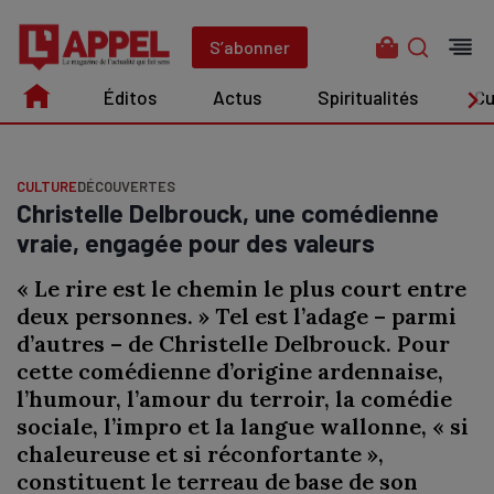
Aller
au
S’abonner
contenu
Éditos
Actus
Spiritualités
Cu
Édito
Actus
Spiritualités
Culture
CULTURE
DÉCOUVERTES
Christelle Delbrouck, une comédienne
vraie, engagée pour des valeurs
« Le rire est le chemin le plus court entre
deux personnes. » Tel est l’adage – parmi
d’autres – de Christelle Delbrouck. Pour
cette comédienne d’origine ardennaise,
l’humour, l’amour du terroir, la comédie
sociale, l’impro et la langue wallonne, « si
chaleureuse et si réconfortante »,
constituent le terreau de base de son