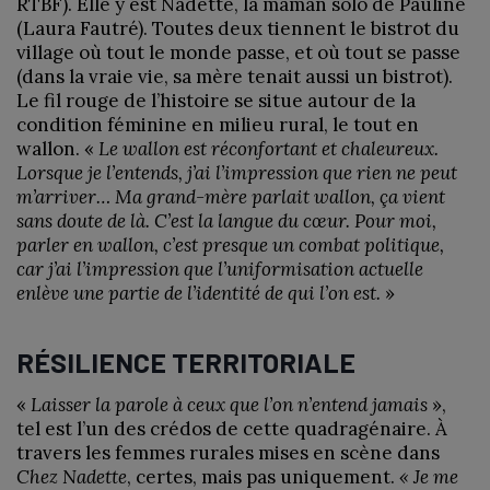
RTBF). Elle y est Nadette, la maman solo de Pauline
(Laura Fautré). Toutes deux tiennent le bistrot du
village où tout le monde passe, et où tout se passe
(dans la vraie vie, sa mère tenait aussi un bistrot).
Le fil rouge de l’histoire se situe autour de la
condition féminine en milieu rural, le tout en
wallon. «
Le wallon est réconfortant et chaleureux.
Lorsque je l’entends, j’ai l’impression que rien ne peut
m’arriver… Ma grand-mère parlait wallon, ça vient
sans doute de là. C’est la langue du cœur. Pour moi,
parler en wallon, c’est presque un combat politique,
car j’ai l’impression que l’uniformisation actuelle
enlève une partie de l’identité de qui l’on est.
»
RÉSILIENCE TERRITORIALE
«
Laisser la parole à ceux que l’on n’entend jamais
»,
tel est l’un des crédos de cette quadragénaire. À
travers les femmes rurales mises en scène dans
Chez Nadette
, certes, mais pas uniquement.
« Je me