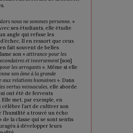
s.
alors nous ne sommes personne.
»
vec ses étudiants, elle étudie
n angle qui refuse les
 d’échec. Il en ressort que ceux
en fait souvent de belles
clame son «
attirance pour les
secondaires et inversement
[son]
pour les arrogants
». Même si elle
 donne son âme à la grande
ue aux relations humaines
». Dans
des vertus minuscules
, elle aborde
ui ont été de fervents
 Elle met, par exemple, en
 célèbre l’art de cultiver son
r l’humilité a trouvé un écho
 de la classe qui se sont sentis
uragés à développer leurs
nalité.