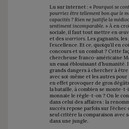
Lu sur internet : «
Pourquoi se cont
pourriez être tellement bon que le m
capacités ? Rien ne justifie la médiocr
sentiment incomparable.
» À en cro
sociale, il faut tout mettre en œu
et des
warriors
. Les gagnants, les
l’excellence. Et ce, quoiqu’il en co
concours et un combat ? Cette faço
chercheuse franco-américaine Mar
un essai éblouissant d’humanité. Il
grands dangers à chercher à être 
avec soi-même et les autres pour 
en effet provoquer de gros dégâts
la bataille, à combien se monte-t-
monnaie le règle-t-on ? On le con
dans celui des affaires : la renommé
succès repose parfois sur l’échec
seul critère la comparaison avec 
dans une jungle.