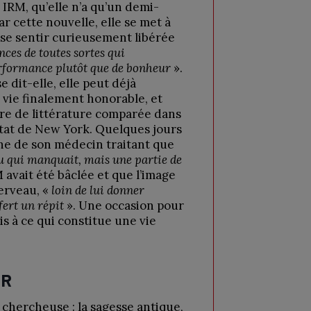
 IRM, qu’elle n’a qu’un demi-
ar cette nouvelle, elle se met à
 se sentir curieusement libérée
nces de toutes sortes qui
erformance plutôt que de bonheur
».
e dit-elle, elle peut déjà
vie finalement honorable, et
ure de littérature comparée dans
État de New York. Quelques jours
che de son médecin traitant que
au qui manquait, mais une partie de
M avait été bâclée et que l’image
erveau, «
loin de lui donner
fert un répit
». Une occasion pour
s à ce qui constitue une vie
OR
 chercheuse : la sagesse antique,