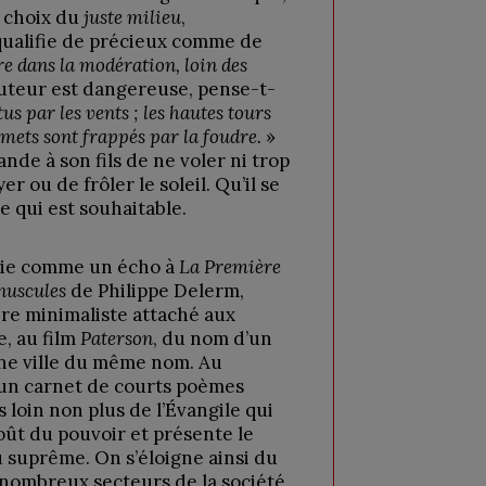
le choix du
juste milieu
,
l qualifie de précieux comme de
re dans la modération, loin des
auteur est dangereuse, pense-t-
us par les vents ; les hautes tours
mets sont frappés par la foudre.
»
de à son fils de ne voler ni trop
r ou de frôler le soleil. Qu’il se
ce qui est souhaitable.
 vie comme un écho à
La Première
inuscules
de Philippe Delerm,
ire minimaliste attaché aux
e, au film
Paterson
, du nom d’un
ne ville du même nom. Au
 un carnet de courts poèmes
 loin non plus de l’Évangile qui
goût du pouvoir et présente le
 suprême. On s’éloigne ainsi du
nombreux secteurs de la société,