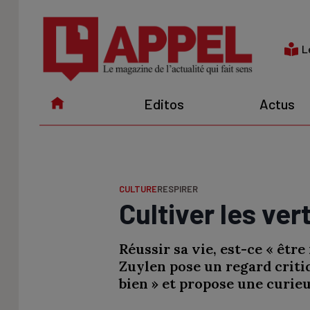
Aller
au
contenu
L
Editos
Actus
CULTURE
RESPIRER
Cultiver les ve
Réussir sa vie, est-ce « êtr
Zuylen pose un regard critiq
bien » et propose une curieus