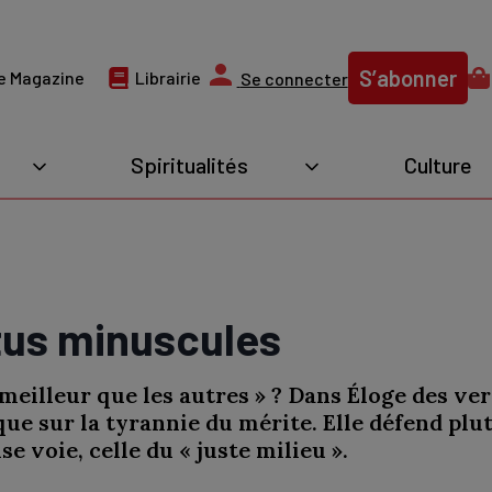
S’abonner
e Magazine
Librairie
Se connecter
Spiritualités
Culture
rtus minuscules
e meilleur que les autres » ? Dans Éloge des v
ue sur la tyrannie du mérite. Elle défend plutô
e voie, celle du « juste milieu ».