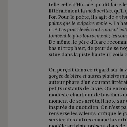
telle celle d’Horace qui dit faire 
littéralement la
mediocritas
, qu’i
l’or. Pour le poète, il s’agit de «
viv
palais que le vulgaire envie
». La h
il : «
Les pins élevés sont souvent batt
tombent le plus lourdement ; les som
De même, le père d’Icare recomman
bas ni trop haut, de peur de se noye
situe dans la juste hauteur, voilà 
On perçoit dans ce regard sur la
gorgée de bière et autres plaisirs m
auteur phare d’un courant littéra
petits instants de la vie. Ou encor
modeste chauffeur de bus dans u
moment de ses arrêts, il note sur
inspirés du quotidien. On n’est pas
renverse les valeurs, critique le 
service des autres comme la vertu
modèle arriviste présent dans de 