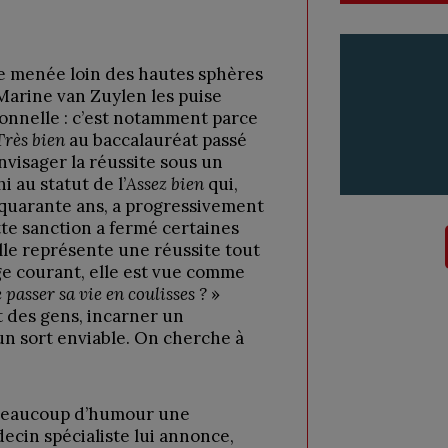
e menée loin des hautes sphères
 Marine van Zuylen les puise
onnelle : c’est notamment parce
Très bien
au baccalauréat passé
visager la réussite sous un
i au statut de l’
Assez bien
qui,
u quarante ans, a progressivement
ette sanction a fermé certaines
elle représente une réussite tout
age courant, elle est vue comme
 passer sa vie en coulisses ?
»
rt des gens, incarner un
un sort enviable. On cherche à
 beaucoup d’humour une
cin spécialiste lui annonce,