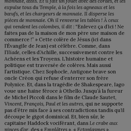
monnaie, assis. Et il fait un fouet avec des cordes, et les
expulse tous du Temple, à la fois les agneaux et les
bœufs, et les chargeurs de monnaie. Il disperse les
pièces de monnaie. Oh il renverse les tables ! À ceux
qui vendent les colombes, il dit : “
Enlevez ça d’ici ! Ne
faites pas de la maison de mon père une maison de
commerce !” » Cette colère de Jésus (ici dans
l’Évangile de Jean) est célèbre. Comme, dans
l’
Iliade
, celles d’Achille, successivement contre les
Achéens et les Troyens. L’histoire humaine et
politique est traversée de colères. Mais aussi
l’artistique. Chez Sophocle, Antigone brave son
oncle Créon qui refuse d’enterrer son frère
Polynice. Et, dans la tragédie de Shakespeare, Iago
voue une haine féroce à Othello. Jusqu’à la fureur
de Michel Piccoli dans le film de Claude Sautet,
Vincent, François, Paul et les autres,
qui ne supporte
pas d’être mis face à ses contradictions tandis qu’il
découpe le gigot dominical. Et, bien sûr, le
capitaine Haddock vociférant, dans
Le crabe aux
pinces d’or
, des «
Emplâtres
», «
Ectoplasmes
»,