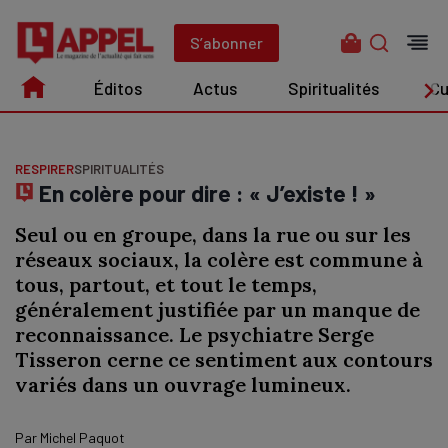
Aller
au
S’abonner
contenu
Éditos
Actus
Spiritualités
Cu
Édito
Actus
Spiritualités
Culture
RESPIRER
SPIRITUALITÉS
En colère pour dire : « J’existe ! »
Seul ou en groupe, dans la rue ou sur les
réseaux sociaux, la colère est commune à
tous, partout, et tout le temps,
généralement justifiée par un manque de
reconnaissance. Le psychiatre Serge
Tisseron cerne ce sentiment aux contours
variés dans un ouvrage lumineux.
Par
Michel Paquot