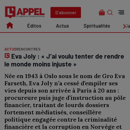
Aller
au
S’abonner
contenu
Éditos
Actus
Spiritualités
Cu
Édito
Actus
Spiritualités
Culture
ACTUS
RENCONTRES
Eva Joly : « J’ai voulu tenter de rendre
le monde moins injuste »
Née en 1943 à Oslo sous le nom de Gro Eva
Farseth, Eva Joly n’a cessé d’empiler ses
vies depuis son arrivée à Paris à 20 ans :
procureure puis juge d’instruction au pôle
financier, traitant de lourds dossiers
fortement médiatisés, conseillère
politique engagée contre la criminalité
financière et la corruption en Norvège et