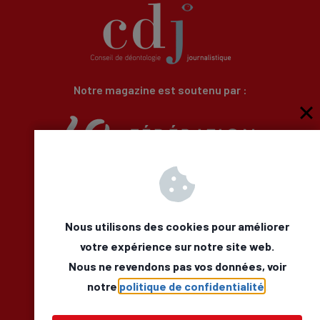
Notre magazine est soutenu par :
Qui sommes-nous
Newsletter
Besoin d’aide
Nous utilisons des cookies pour améliorer
Nous Contacter
votre expérience sur notre site web.
Mentions légales
Nous ne revendons pas vos données, voir
Déclaration d’accessibilité
Facebook
LinkedIn
notre
politique de confidentialité
.