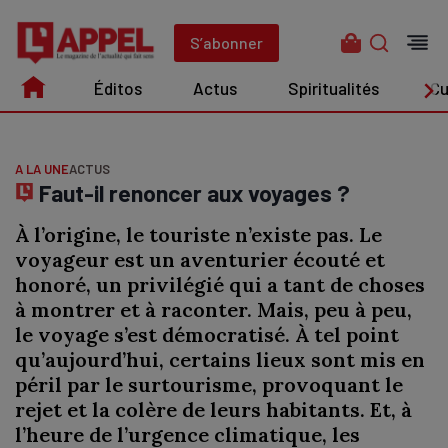
Aller
au
S’abonner
contenu
Éditos
Actus
Spiritualités
Cu
Édito
Actus
Spiritualités
Culture
A LA UNE
ACTUS
Faut-il renoncer aux voyages ?
À l’origine, le touriste n’existe pas. Le
voyageur est un aventurier écouté et
honoré, un privilégié qui a tant de choses
à montrer et à raconter. Mais, peu à peu,
le voyage s’est démocratisé. À tel point
qu’aujourd’hui, certains lieux sont mis en
péril par le surtourisme, provoquant le
rejet et la colère de leurs habitants. Et, à
l’heure de l’urgence climatique, les