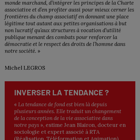
monde marchand, d’intégrer les principes de la Charte
associative et d’en profiter aussi pour mieux cerner les
frontières du champ associatif en donnant une place
légitime tout autant aux petites organisations à but
non lucratif qu’aux structures à vocation d’utilité
publique menant des combats pour renforcer la
démocratie et le respect des droits de l’homme dans
notre société.
»
Michel LEGROS
INVERSER LA TENDANCE ?
«
La tendance de fond est bien là depuis
plusieurs années. Elle traduit un changement
de la conception de la vie associative dans
notre pays
», estime Jean Blairon, docteur en
sociologie et expert associé à RTA
(Réalisation, Téléformation et Animation).