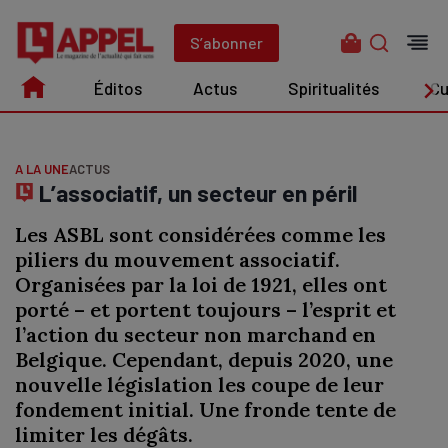
Aller
au
S’abonner
contenu
Éditos
Actus
Spiritualités
Cu
Édito
Actus
Spiritualités
Culture
A LA UNE
ACTUS
L’associatif, un secteur en péril
Les ASBL sont considérées comme les
piliers du mouvement associatif.
Organisées par la loi de 1921, elles ont
porté – et portent toujours – l’esprit et
l’action du secteur non marchand en
Belgique. Cependant, depuis 2020, une
nouvelle législation les coupe de leur
fondement initial. Une fronde tente de
limiter les dégâts.