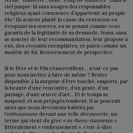
terme “tonnerre”, donc “coup de tonnerre” dans le
ciel jusque-là sans nuages des responsables
religieux ayant conscience d’appartenir au peuple
élu ! Ils avaient plaidé la cause du centurion en
évoquant ses œuvres, en se posant comme ceux
garants de la légitimité de sa demande. Jésus, sans
se soucier de leur recommandation, leur propose à
eux, des croyants exemplaires, ce païen comme un
modèle de foi. Renversement de perspective.
Si le Père et le Fils s’émerveillent… n’est-ce pas
pour nous inviter à faire de même ? Rester
disponible à la surprise d’être touché, emporté, par
la beauté d’une rencontre, d’un geste, d’un
paysage, d’une œuvre d’art… Et le temps se
suspend, et nos préjugés tombent. Il se pourrait
alors que nous devenions habités par
l’enthousiasme
devant une telle découverte, un
terme qui vient du grec «
en-theou-siasmenos »
,
littéralement « endieusement », c’est-à-dire