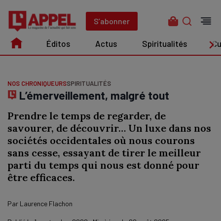
Aller
au
S’abonner
contenu
Éditos
Actus
Spiritualités
Cu
Édito
Actus
Spiritualités
Culture
NOS CHRONIQUEURS
SPIRITUALITÉS
L’émerveillement, malgré tout
Prendre le temps de regarder, de
savourer, de découvrir… Un luxe dans nos
sociétés occidentales où nous courons
sans cesse, essayant de tirer le meilleur
parti du temps qui nous est donné pour
être efficaces.
Par
Laurence Flachon