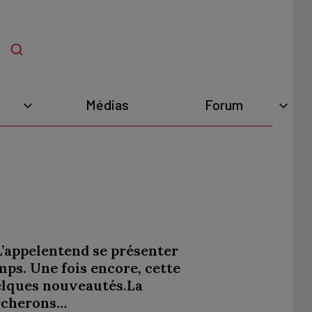
Médias
Forum
 L’appelentend se présenter
ps. Une fois encore, cette
uelques nouveautés.La
ercherons…