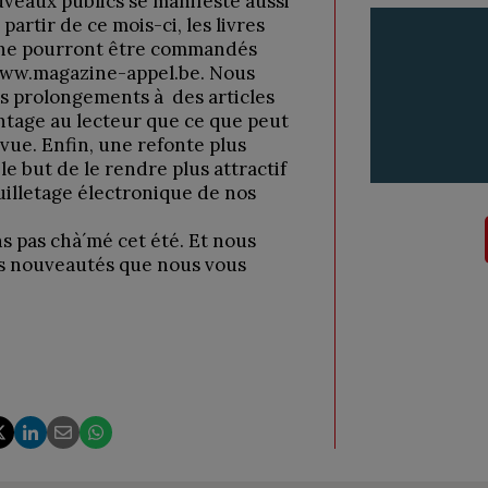
veaux publics se manifeste aussi
partir de ce mois-ci, les livres
ine pourront être commandés
 www.magazine-appel.be. Nous
es prolongements à des articles
antage au lecteur que ce que peut
evue. Enfin, une refonte plus
le but de le rendre plus attractif
uilletage électronique de nos
s pas chà´mé cet été. Et nous
es nouveautés que nous vous