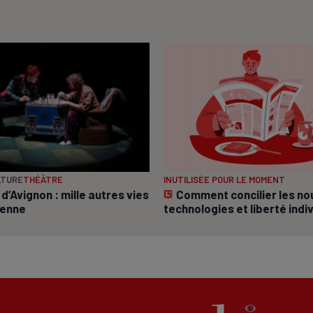
LTURE
THÉÂTRE
INUTILISÉE POUR LE MOMENT
 d’Avignon : mille autres vies
Comment concilier les no
ienne
technologies et liberté indi