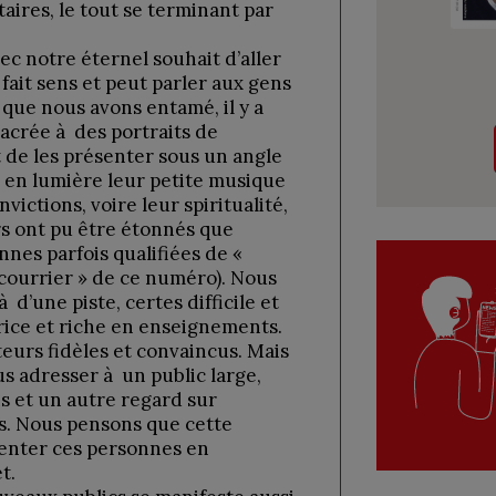
aires, le tout se terminant par
ec notre éternel souhait d’aller
 fait sens et peut parler aux gens
 que nous avons entamé, il y a
acrée à des portraits de
de les présenter sous un angle
en lumière leur petite musique
victions, voire leur spiritualité,
rs ont pu être étonnés que
nes parfois qualifiées de «
« courrier » de ce numéro). Nous
à d’une piste, certes difficile et
trice et riche en enseignements.
teurs fidèles et convaincus. Mais
us adresser à un public large,
ns et un autre regard sur
es. Nous pensons que cette
ésenter ces personnes en
t.