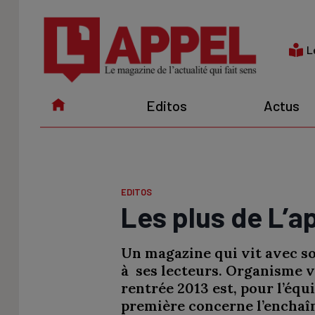
Aller
au
contenu
L
Editos
Actus
EDITOS
Les plus de L’a
Un magazine qui vit avec son
à ses lecteurs. Organisme v
rentrée 2013 est, pour l’éq
première concerne l’encha