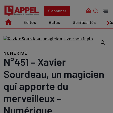
Aller
au
S’abonner
contenu
Éditos
Actus
Spiritualités
Cu
Édito
Actus
Spiritualités
Culture
NUMÉRISÉ
N°451 – Xavier
Sourdeau, un magicien
qui apporte du
merveilleux –
Numérique