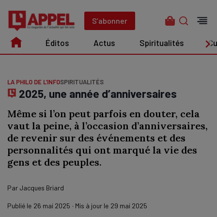
Aller
au
S’abonner
contenu
Éditos
Actus
Spiritualités
Cu
Édito
Actus
Spiritualités
Culture
LA PHILO DE L’INFO
SPIRITUALITÉS
2025, une année d’anniversaires
Même si l’on peut parfois en douter, cela
vaut la peine, à l’occasion d’anniversaires,
de revenir sur des événements et des
personnalités qui ont marqué la vie des
gens et des peuples.
Par
Jacques Briard
Publié le
26 mai 2025
· Mis à jour le
29 mai 2025