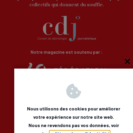
collectifs qui donnent du souffle.
Notre magazine est soutenu par :
Qui sommes-nous
Newsletter
Besoin d’aide
Nous utilisons des cookies pour améliorer
Nous Contacter
votre expérience sur notre site web.
Mentions légales
Nous ne revendons pas vos données, voir
Déclaration d’accessibilité