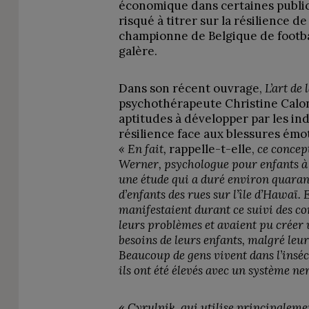
économique dans certaines public
risqué à titrer sur la résilience d
championne de Belgique de footb
galère.
Dans son récent ouvrage,
L’art de 
psychothérapeute Christine Calonn
aptitudes à développer par les ind
résilience face aux blessures émo
« En fait,
rappelle-t-elle,
ce concep
Werner, psychologue pour enfants à l
une étude qui a duré environ quarant
d’enfants des rues sur l’île d’Hawaï. 
manifestaient durant ce suivi des 
leurs problèmes et avaient pu créer 
besoins de leurs enfants, malgré le
Beaucoup de gens vivent dans l’inséc
ils ont été élevés avec un système ne
«
Cyrulnik,
qui utilise principaleme