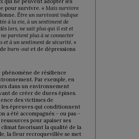
eux qui ne peuvent adopter les
re pour survivre. «
Mais survivre
alonne.
Être un survivant indique
tée à la vie, à un sentiment de
ès lors, ne sait plus qui il est et
l ne parvient plus à se connecter
s et à un sentiment de sécurité.
»
 de
burn-out
et de dépressions
le phénomène de résilience
vironnement. Par exemple, en
leurs dans un environnement
 avant de créer de dures épines.
rience des victimes de
t les épreuves qui conditionnent
on a été accompagnés – ou pas –
e ressources pour apaiser ses
 climat favorisant la qualité de la
le, la fleur recroquevillée se met