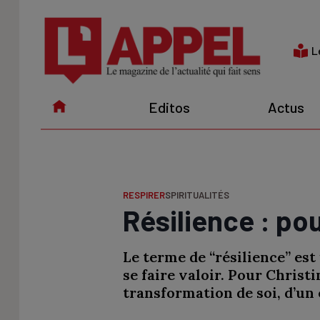
Aller
au
contenu
L
Editos
Actus
RESPIRER
SPIRITUALITÉS
Résilience : pou
Le terme de “résilience” est
se faire valoir. Pour Christ
transformation de soi, d’un