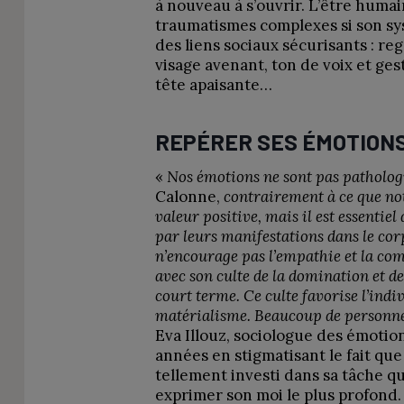
à nouveau à s’ouvrir. L’être humai
traumatismes complexes si son sy
des liens sociaux sécurisants : re
visage avenant, ton de voix et ges
tête apaisante…
REPÉRER SES ÉMOTION
«
Nos émotions ne sont pas patholog
Calonne,
contrairement à ce que not
valeur positive, mais il est essentiel 
par leurs manifestations dans le cor
n’encourage pas l’empathie et la co
avec son culte de la domination et de
court terme. Ce culte favorise l’indi
matérialisme. Beaucoup de personnes 
Eva Illouz, sociologue des émotio
années en stigmatisant le fait que 
tellement investi dans sa tâche qu’i
exprimer son moi le plus profond.