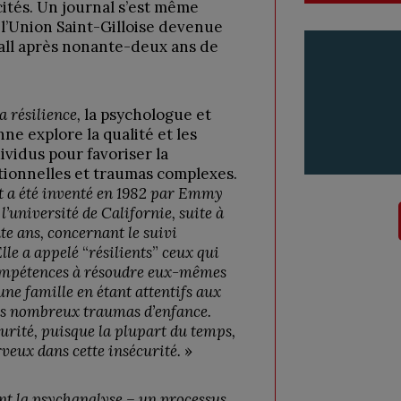
ités. Un journal s’est même
e l’Union Saint-Gilloise devenue
all après nonante-deux ans de
la résilience,
la psychologue et
e explore la qualité et les
ividus pour favoriser la
tionnelles et traumas complexes.
t a été inventé en 1982 par Emmy
’université de Californie, suite à
e ans, concernant le suivi
Elle a appelé
“
résilients
”
ceux qui
compétences à résoudre eux-mêmes
une famille en étant attentifs aux
urs nombreux traumas d’enfance.
urité, puisque la plupart du temps,
rveux dans cette insécurité.
»
nt la psychanalyse – un processus