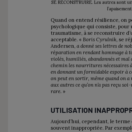
SE RECONSTRUIRE. Les autres sont un f
l’apaisement
Quand on entend résilience, on p
psychologique qui consiste, pour 
traumatisme, à se reconstruire d
acceptable. «
Boris Cyrulnik,
se ré
Andersen,
a donné ses lettres de no
réparation en rendant hommage à tou
violés, humiliés, abandonnés et mal 
chemin les nourritures nécessaires à
en donnant un formidable espoir à c
on peut en sortir, même quand on a v
aux autres ce qu’on n’a pas reçu soi-
rare.
»
UTILISATION INAPPROP
Aujourd’hui, cependant, le terme e
souvent inappropriée. Par exemple