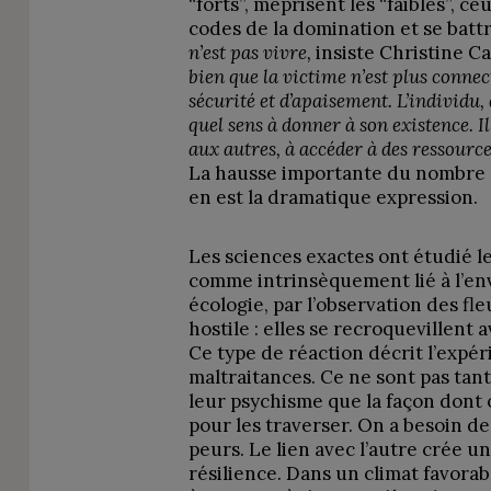
“forts”, méprisent les “faibles”, c
codes de la domination et se batt
n’est pas vivre,
insiste Christine C
bien que la victime n’est plus connec
sécurité et d’apaisement. L’individu, d
quel sens à donner à son existence. I
aux autres, à accéder à des ressource
La hausse importante du nombre
en est la dramatique expression.
Les sciences exactes ont étudié 
comme intrinsèquement lié à l’en
écologie, par l’observation des f
hostile : elles se recroquevillent
Ce type de réaction décrit l’expé
maltraitances. Ce ne sont pas tan
leur psychisme que la façon dont 
pour les traverser. On a besoin d
peurs. Le lien avec l’autre crée un
résilience. Dans un climat favorab