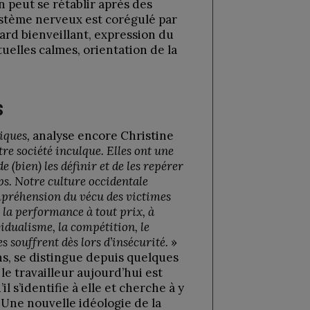
n peut se rétablir après des
stème nerveux est corégulé par
gard bienveillant, expression du
tuelles calmes, orientation de la
S
iques,
analyse encore Christine
re société inculque. Elles ont une
de (bien) les définir et de les repérer
ps. Notre culture occidentale
mpréhension du vécu des victimes
 la performance à tout prix, à
vidualisme, la compétition, le
souffrent dès lors d’insécurité.
»
ns, se distingue depuis quelques
le travailleur aujourd’hui est
l s’identifie à elle et cherche à y
 Une nouvelle idéologie de la